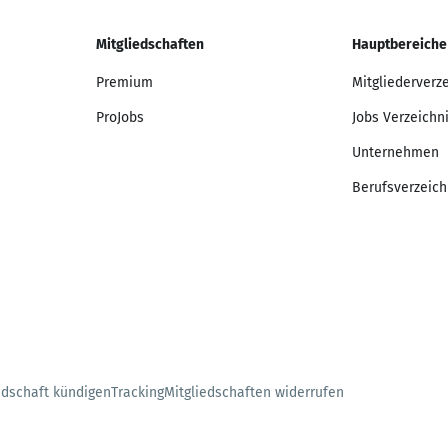
Mitgliedschaften
Hauptbereiche
Premium
Mitgliederverz
ProJobs
Jobs Verzeichn
Unternehmen
Berufsverzeich
edschaft kündigen
Tracking
Mitgliedschaften widerrufen