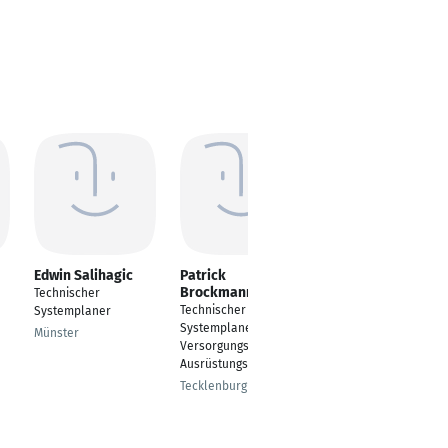
Edwin Salihagic
Patrick
Jannik Dilly
Brockmann
Technischer
Technischer Zeichner
Technischer
Systemplaner
Rheine
Systemplaner für
Münster
Versorgungs- und
Ausrüstungstechnik
Tecklenburg