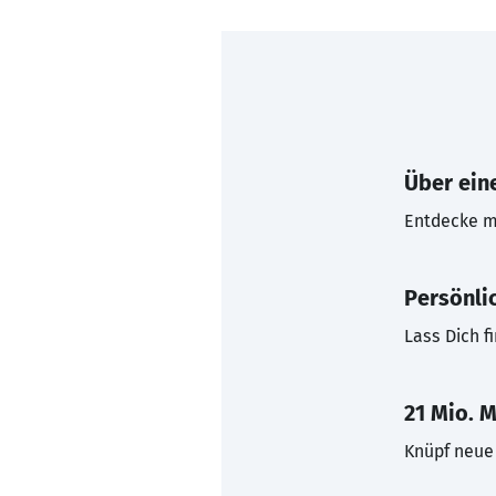
Über eine
Entdecke mi
Persönli
Lass Dich f
21 Mio. M
Knüpf neue 