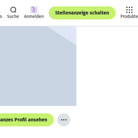
Stellenanzeige schalten
ts
Suche
Anmelden
Produkte
anzes Profil ansehen