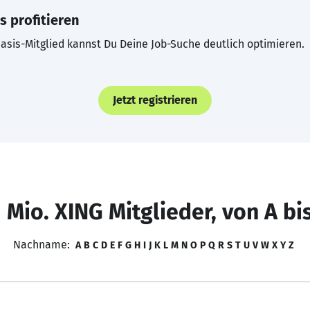
s profitieren
asis-Mitglied kannst Du Deine Job-Suche deutlich optimieren.
Jetzt registrieren
 Mio. XING Mitglieder, von A bi
Nachname:
A
B
C
D
E
F
G
H
I
J
K
L
M
N
O
P
Q
R
S
T
U
V
W
X
Y
Z