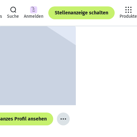
Stellenanzeige schalten
ts
Suche
Anmelden
Produkte
anzes Profil ansehen