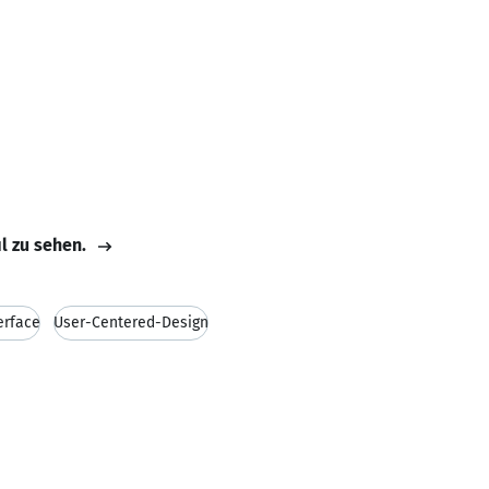
il zu sehen.
erface
User-Centered-Design