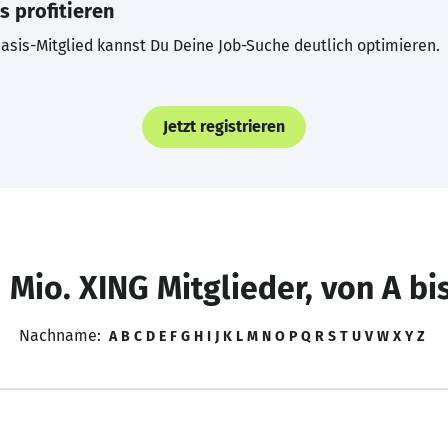
s profitieren
asis-Mitglied kannst Du Deine Job-Suche deutlich optimieren.
Jetzt registrieren
 Mio. XING Mitglieder, von A bi
Nachname:
A
B
C
D
E
F
G
H
I
J
K
L
M
N
O
P
Q
R
S
T
U
V
W
X
Y
Z