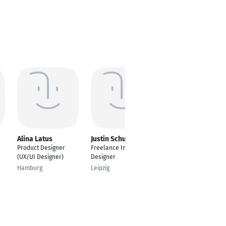
Alina Latus
Justin Schueler
Tobias Hauer
Product Designer
Freelance Interaction
Product Designer
(UX/UI Designer)
Designer
Sinsheim
Hamburg
Leipzig