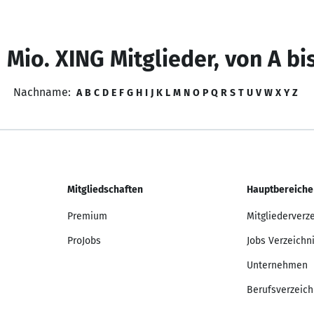
 Mio. XING Mitglieder, von A bi
Nachname:
A
B
C
D
E
F
G
H
I
J
K
L
M
N
O
P
Q
R
S
T
U
V
W
X
Y
Z
Mitgliedschaften
Hauptbereiche
Premium
Mitgliederverz
ProJobs
Jobs Verzeichn
Unternehmen
Berufsverzeich