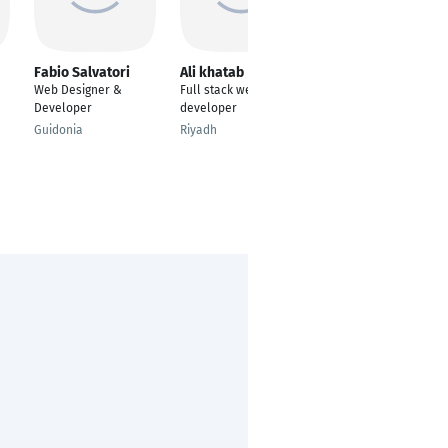
Fabio Salvatori
Ali khatab
Prasun Nandy
Pritam
Web Designer &
Full stack web
Web Application
Developer
developer
Developer
Guidonia
Riyadh
Dhaka