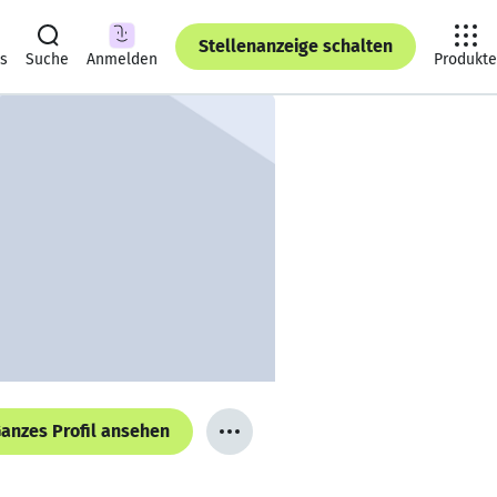
Stellenanzeige schalten
ts
Suche
Anmelden
Produkte
anzes Profil ansehen