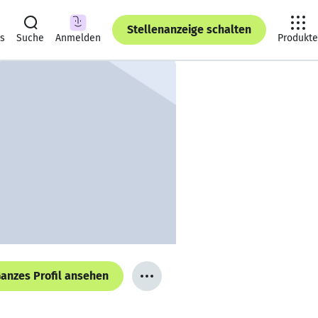
Stellenanzeige schalten
ts
Suche
Anmelden
Produkte
anzes Profil ansehen