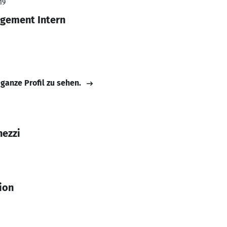
19
agement Intern
 ganze Profil zu sehen.
hezzi
ion