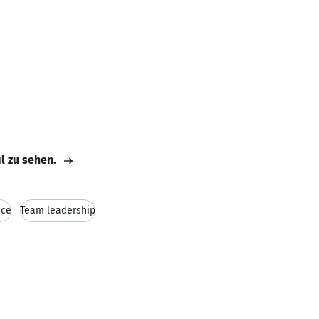
il zu sehen.
ice
Team leadership