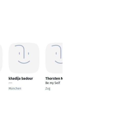
khadija badour
Thorsten Morawe
Manu Singh
---
Be my Self
---
München
Zug
Gurugram