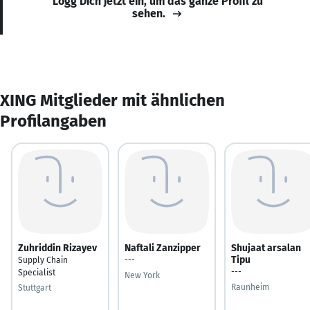
Logg Dich jetzt ein, um das ganze Profil zu
sehen.
XING Mitglieder mit ähnlichen
Profilangaben
Zuhriddin Rizayev
Naftali Zanzipper
Shujaat arsalan
Tipu
Supply Chain
---
---
Specialist
New York
Raunheim
Stuttgart