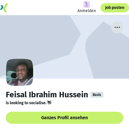
Job posten
Anmelden
Feisal Ibrahim Hussein
Basis
is looking to socialise. 👋
Ganzes Profil ansehen