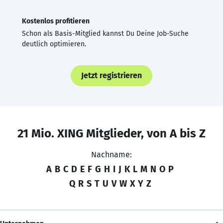
Kostenlos profitieren
Schon als Basis-Mitglied kannst Du Deine Job-Suche
deutlich optimieren.
Jetzt registrieren
21 Mio. XING Mitglieder, von A bis Z
Nachname:
A
B
C
D
E
F
G
H
I
J
K
L
M
N
O
P
Q
R
S
T
U
V
W
X
Y
Z