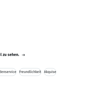
il zu sehen.
denservice
Freundlichkeit
Akquise