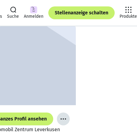
Stellenanzeige schalten
ts
Suche
Anmelden
Produkte
anzes Profil ansehen
tomobil Zentrum Leverkusen