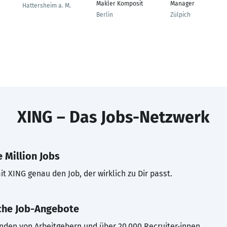
Makler Komposit
Manager
Hattersheim a. M.
Berlin
Zülpich
XING – Das Jobs-Netzwerk
 Million Jobs
t XING genau den Job, der wirklich zu Dir passt.
che Job-Angebote
inden von Arbeitgebern und über 20.000 Recruiter·innen.