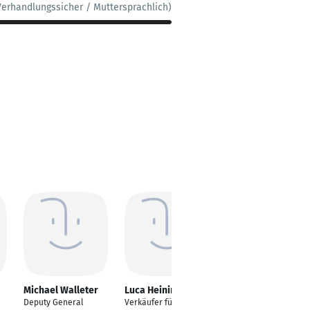
Verhandlungssicher / Muttersprachlich)
Michael Walleter
Luca Heining
Christof Weidl
Deputy General
Verkäufer für Neue
Geschäftsführer