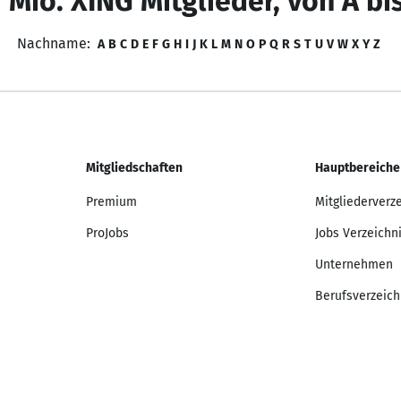
 Mio. XING Mitglieder, von A bi
Nachname:
A
B
C
D
E
F
G
H
I
J
K
L
M
N
O
P
Q
R
S
T
U
V
W
X
Y
Z
Mitgliedschaften
Hauptbereiche
Premium
Mitgliederverz
ProJobs
Jobs Verzeichn
Unternehmen
Berufsverzeich