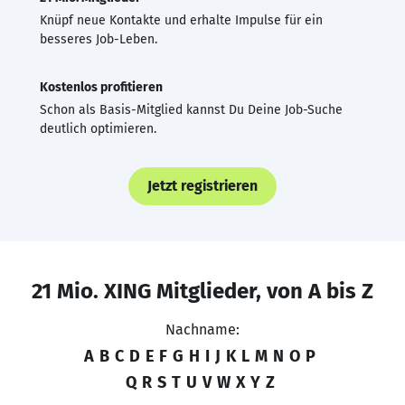
Knüpf neue Kontakte und erhalte Impulse für ein
besseres Job-Leben.
Kostenlos profitieren
Schon als Basis-Mitglied kannst Du Deine Job-Suche
deutlich optimieren.
Jetzt registrieren
21 Mio. XING Mitglieder, von A bis Z
Nachname:
A
B
C
D
E
F
G
H
I
J
K
L
M
N
O
P
Q
R
S
T
U
V
W
X
Y
Z