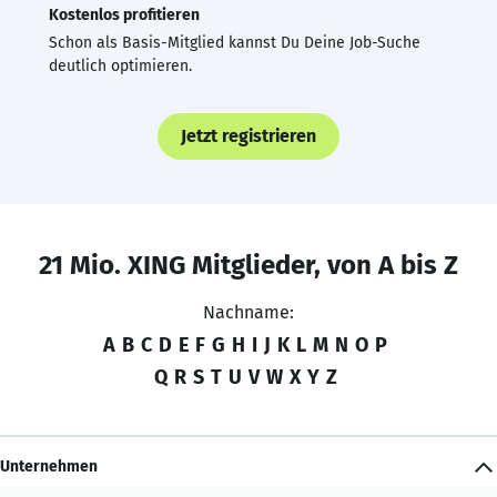
Kostenlos profitieren
Schon als Basis-Mitglied kannst Du Deine Job-Suche
deutlich optimieren.
Jetzt registrieren
21 Mio. XING Mitglieder, von A bis Z
Nachname:
A
B
C
D
E
F
G
H
I
J
K
L
M
N
O
P
Q
R
S
T
U
V
W
X
Y
Z
Unternehmen