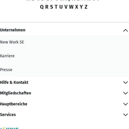
Q
R
S
T
U
V
W
X
Y
Z
Unternehmen
New Work SE
Karriere
Presse
Hilfe & Kontakt
Mitgliedschaften
Hauptbereiche
Services