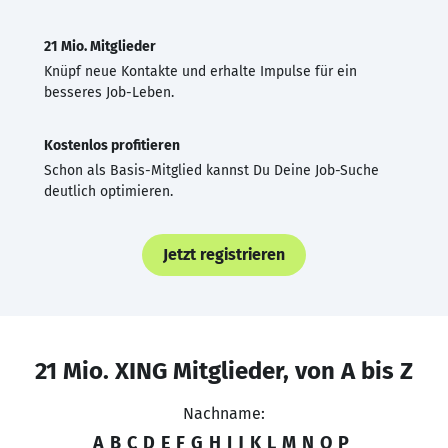
21 Mio. Mitglieder
Knüpf neue Kontakte und erhalte Impulse für ein
besseres Job-Leben.
Kostenlos profitieren
Schon als Basis-Mitglied kannst Du Deine Job-Suche
deutlich optimieren.
Jetzt registrieren
21 Mio. XING Mitglieder, von A bis Z
Nachname:
A
B
C
D
E
F
G
H
I
J
K
L
M
N
O
P