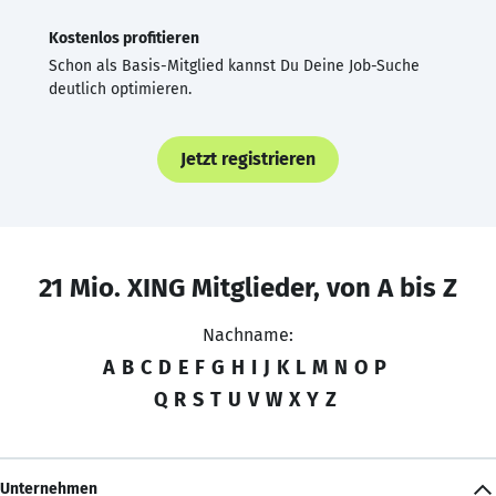
Kostenlos profitieren
Schon als Basis-Mitglied kannst Du Deine Job-Suche
deutlich optimieren.
Jetzt registrieren
21 Mio. XING Mitglieder, von A bis Z
Nachname:
A
B
C
D
E
F
G
H
I
J
K
L
M
N
O
P
Q
R
S
T
U
V
W
X
Y
Z
Unternehmen