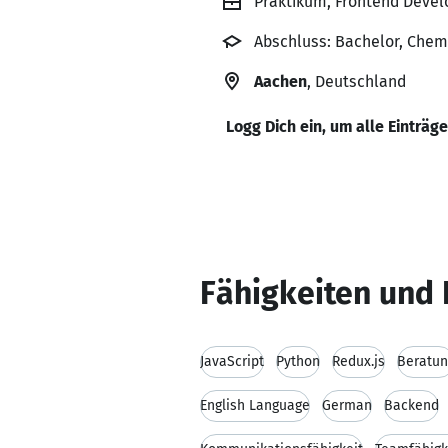
Praktikum, Frontend Devel
Abschluss: Bachelor, Chemi
Aachen
, Deutschland
Logg Dich ein, um alle Einträg
Fähigkeiten und 
JavaScript
Python
Redux.js
Beratun
English Language
German
Backend