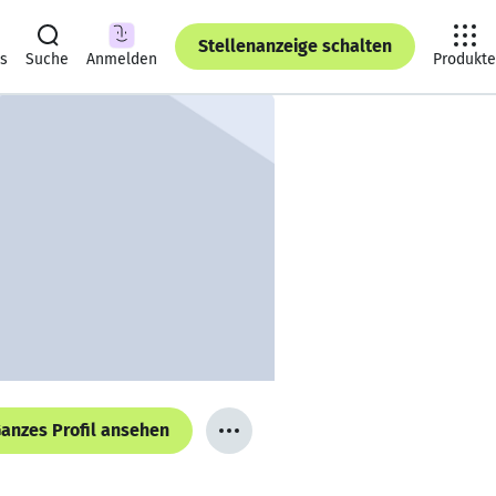
Stellenanzeige schalten
ts
Suche
Anmelden
Produkte
anzes Profil ansehen