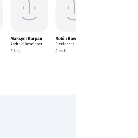
Maksym Korpan
Robin Rowinski
Noushin Joudzadeh
Android Developer
Freelancer
---
Eching
Aurich
Tehran