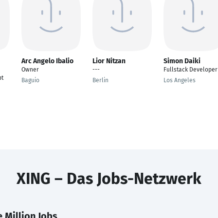
Arc Angelo Ibalio
Lior Nitzan
Simon Daiki
Owner
---
Fullstack Developer
pt
Baguio
Berlin
Los Angeles
XING – Das Jobs-Netzwerk
 Million Jobs