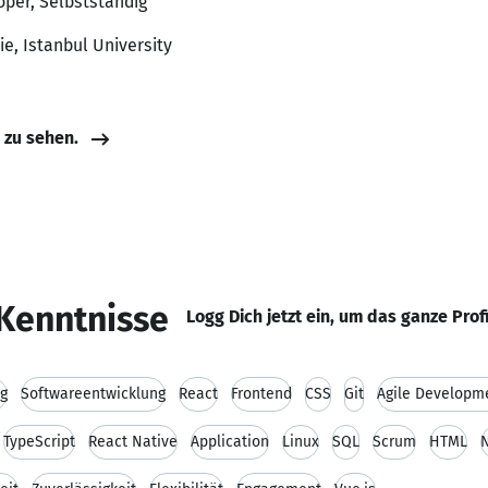
oper, Selbstständig
e, Istanbul University
e zu sehen.
Kenntnisse
Logg Dich jetzt ein, um das ganze Prof
g
Softwareentwicklung
React
Frontend
CSS
Git
Agile Developm
TypeScript
React Native
Application
Linux
SQL
Scrum
HTML
N