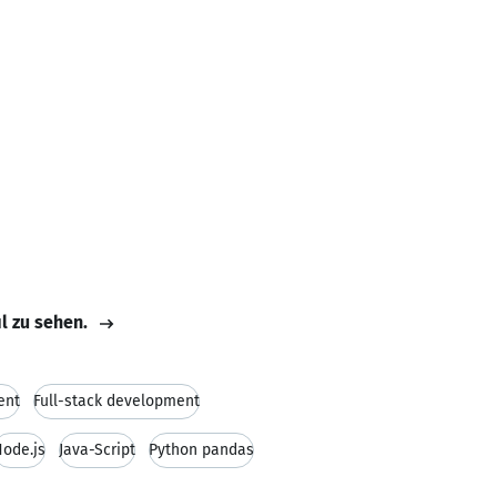
il zu sehen.
ent
Full-stack development
ode.js
Java-Script
Python pandas