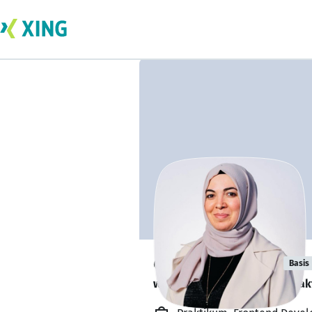
ozlem akcicek
Basis
würde sich über soziale Kontak