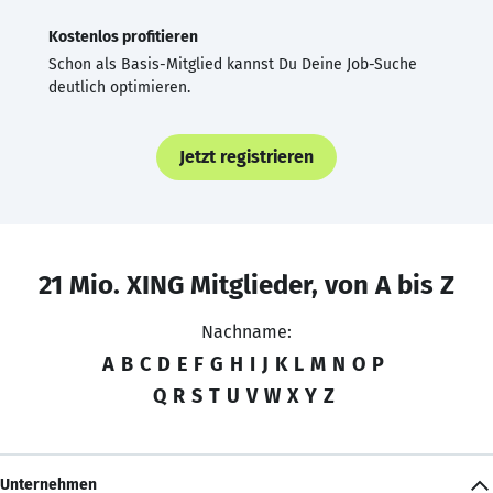
Kostenlos profitieren
Schon als Basis-Mitglied kannst Du Deine Job-Suche
deutlich optimieren.
Jetzt registrieren
21 Mio. XING Mitglieder, von A bis Z
Nachname:
A
B
C
D
E
F
G
H
I
J
K
L
M
N
O
P
Q
R
S
T
U
V
W
X
Y
Z
Unternehmen