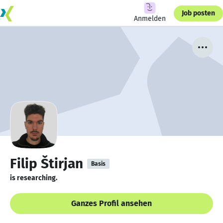
Job posten
Anmelden
Filip Štirjan
Basis
is researching.
Ganzes Profil ansehen