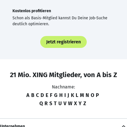
Kostenlos profitieren
Schon als Basis-Mitglied kannst Du Deine Job-Suche
deutlich optimieren.
Jetzt registrieren
21 Mio. XING Mitglieder, von A bis Z
Nachname:
A
B
C
D
E
F
G
H
I
J
K
L
M
N
O
P
Q
R
S
T
U
V
W
X
Y
Z
Unternehmen