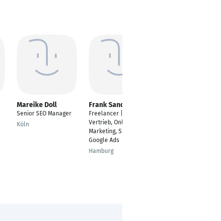
Mareike Doll
Frank Sandtmann
Zeeshan Alam
Senior SEO Manager
Freelancer | B2B
SEO Manager
Vertrieb, Online
Köln
Karachi
Marketing, SEO,
Google Ads
Hamburg