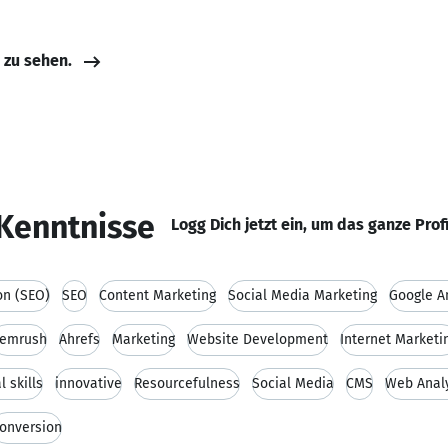
e zu sehen.
Kenntnisse
Logg Dich jetzt ein, um das ganze Prof
on (SEO)
SEO
Content Marketing
Social Media Marketing
Google A
emrush
Ahrefs
Marketing
Website Development
Internet Marketi
l skills
innovative
Resourcefulness
Social Media
CMS
Web Analy
onversion