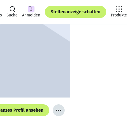
Stellenanzeige schalten
ts
Suche
Anmelden
Produkte
anzes Profil ansehen