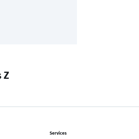
s Z
Services