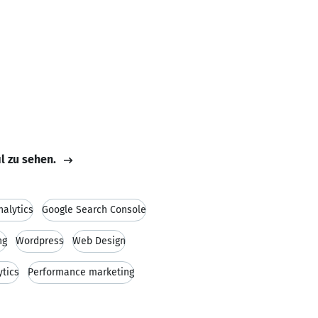
il zu sehen.
nalytics
Google Search Console
ng
Wordpress
Web Design
tics
Performance marketing