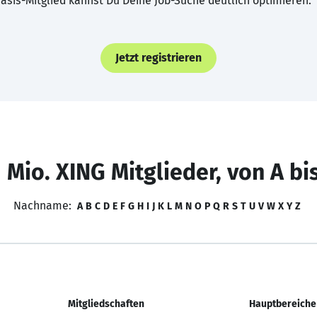
asis-Mitglied kannst Du Deine Job-Suche deutlich optimieren.
Jetzt registrieren
 Mio. XING Mitglieder, von A bi
Nachname:
A
B
C
D
E
F
G
H
I
J
K
L
M
N
O
P
Q
R
S
T
U
V
W
X
Y
Z
Mitgliedschaften
Hauptbereiche