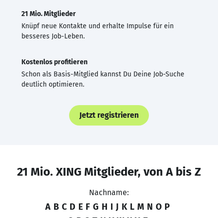
21 Mio. Mitglieder
Knüpf neue Kontakte und erhalte Impulse für ein
besseres Job-Leben.
Kostenlos profitieren
Schon als Basis-Mitglied kannst Du Deine Job-Suche
deutlich optimieren.
Jetzt registrieren
21 Mio. XING Mitglieder, von A bis Z
Nachname:
A
B
C
D
E
F
G
H
I
J
K
L
M
N
O
P