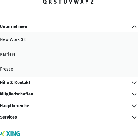
Q
R
S
T
U
V
W
X
Y
Z
Unternehmen
New Work SE
Karriere
Presse
Hilfe & Kontakt
Mitgliedschaften
Hauptbereiche
Services