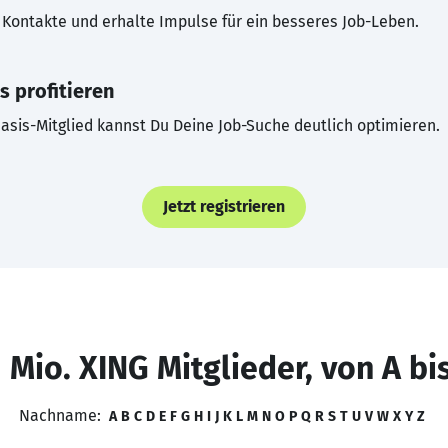
Kontakte und erhalte Impulse für ein besseres Job-Leben.
s profitieren
asis-Mitglied kannst Du Deine Job-Suche deutlich optimieren.
Jetzt registrieren
 Mio. XING Mitglieder, von A bi
Nachname:
A
B
C
D
E
F
G
H
I
J
K
L
M
N
O
P
Q
R
S
T
U
V
W
X
Y
Z