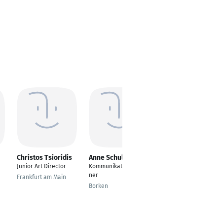
Christos Tsioridis
Anne Schulenburg
Lisa A. M. Pfahler
Junior Art Director
Kommunikationsdesig
---
ner
Frankfurt am Main
Hösbach
Borken