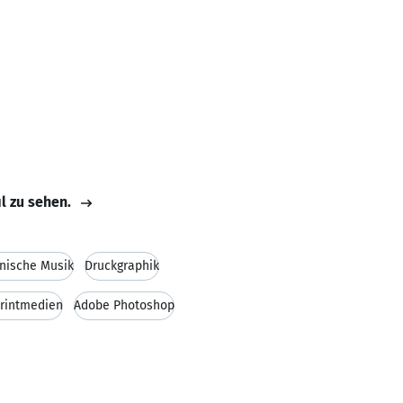
il zu sehen.
onische Musik
Druckgraphik
Printmedien
Adobe Photoshop