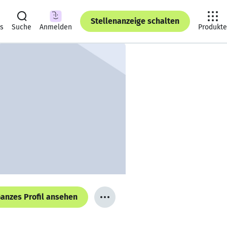
Stellenanzeige schalten
ts
Suche
Anmelden
Produkte
anzes Profil ansehen