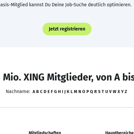
asis-Mitglied kannst Du Deine Job-Suche deutlich optimieren.
Jetzt registrieren
 Mio. XING Mitglieder, von A bi
Nachname:
A
B
C
D
E
F
G
H
I
J
K
L
M
N
O
P
Q
R
S
T
U
V
W
X
Y
Z
Mitgliedschaften
Hauptbereiche