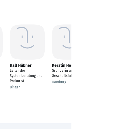
Ralf Hübner
Kerstin Heuer
Arno Schäfer
Leiter der
Gründerin und
Kommunikatør
Systemberatung und
Geschäftsführerin
Koblenz
Prokurist
Hamburg
Bingen