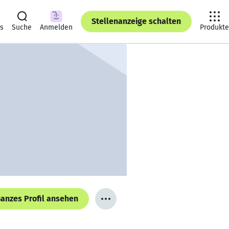
Stellenanzeige schalten
ts
Suche
Anmelden
Produkte
anzes Profil ansehen