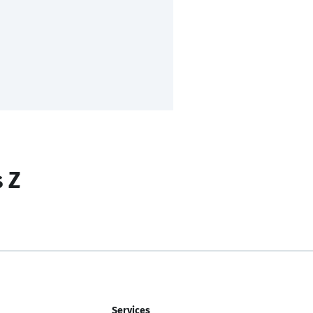
s Z
Services