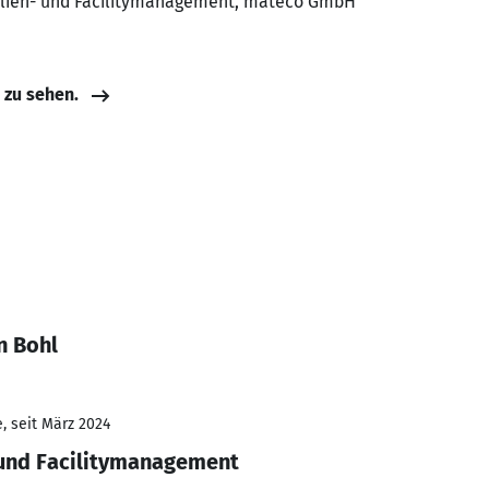
bilien- und Facilitymanagement, mateco GmbH
e zu sehen.
n Bohl
, seit März 2024
 und Facilitymanagement