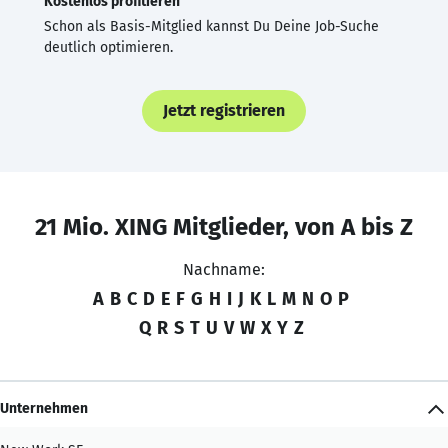
Kostenlos profitieren
Schon als Basis-Mitglied kannst Du Deine Job-Suche
deutlich optimieren.
Jetzt registrieren
21 Mio. XING Mitglieder, von A bis Z
Nachname:
A
B
C
D
E
F
G
H
I
J
K
L
M
N
O
P
Q
R
S
T
U
V
W
X
Y
Z
Unternehmen