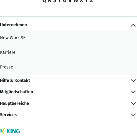
Q
R
S
T
U
V
W
X
Y
Z
Unternehmen
New Work SE
Karriere
Presse
Hilfe & Kontakt
Mitgliedschaften
Hauptbereiche
Services