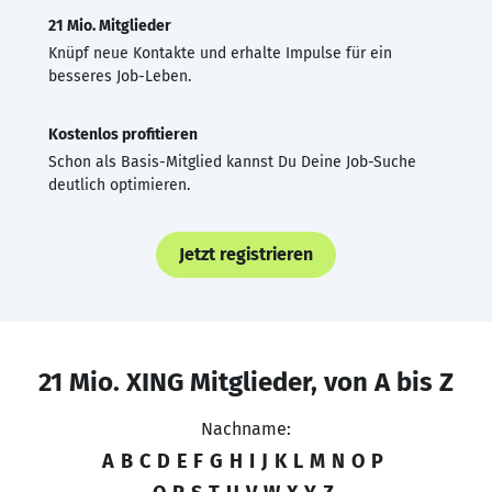
21 Mio. Mitglieder
Knüpf neue Kontakte und erhalte Impulse für ein
besseres Job-Leben.
Kostenlos profitieren
Schon als Basis-Mitglied kannst Du Deine Job-Suche
deutlich optimieren.
Jetzt registrieren
21 Mio. XING Mitglieder, von A bis Z
Nachname:
A
B
C
D
E
F
G
H
I
J
K
L
M
N
O
P