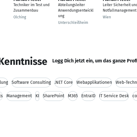
Techniker im Test und
Abteilungsleiter
Leiter Sicherheit un
Zusammenbau
Anwendungsentwickl
Notfallmanagement
ung
Olching
Wien
Unterschleißheim
Kenntnisse
Logg Dich jetzt ein, um das ganze Prof
lung
Software Consulting
.NET Core
Webapplikationen
Web-Techn
ls
Management
KI
SharePoint
M365
EntraID
IT Service Desk
co