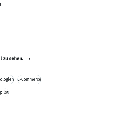
d
il zu sehen.
ologien
E-Commerce
pilot