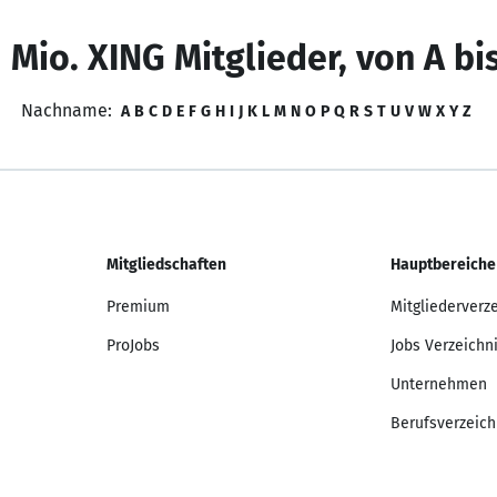
 Mio. XING Mitglieder, von A bi
Nachname:
A
B
C
D
E
F
G
H
I
J
K
L
M
N
O
P
Q
R
S
T
U
V
W
X
Y
Z
Mitgliedschaften
Hauptbereiche
Premium
Mitgliederverz
ProJobs
Jobs Verzeichn
Unternehmen
Berufsverzeich