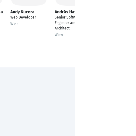
ma
Andy Kucera
András Hatvani
Volker Sackers
Web Developer
Senior Software
Leitung IT und
Engineer and
Softwareentwicklung
Wien
Architect
(technische Leitung)
Wien
Essen