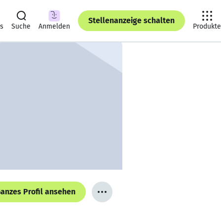
Stellenanzeige schalten
ts
Suche
Anmelden
Produkte
anzes Profil ansehen