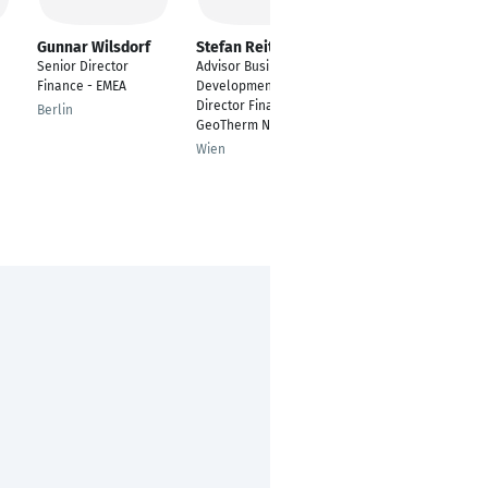
Gunnar Wilsdorf
Stefan Reiter
Markus Treber
Senior Director
Advisor Business
Manager Operations
Finance - EMEA
Development M&A/
Controlling&Profitabil
Director Finance OMV
ity Analysis
Berlin
GeoTherm NL B.V.
Ruesselsheim
Wien