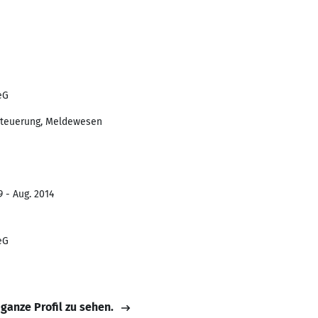
eG
steuerung, Meldewesen
9 - Aug. 2014
eG
 ganze Profil zu sehen.