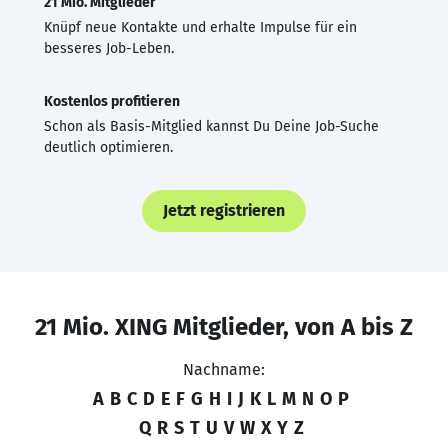
21 Mio. Mitglieder
Knüpf neue Kontakte und erhalte Impulse für ein
besseres Job-Leben.
Kostenlos profitieren
Schon als Basis-Mitglied kannst Du Deine Job-Suche
deutlich optimieren.
Jetzt registrieren
21 Mio. XING Mitglieder, von A bis Z
Nachname:
A
B
C
D
E
F
G
H
I
J
K
L
M
N
O
P
Q
R
S
T
U
V
W
X
Y
Z