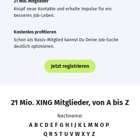
21 Mio. Mitglieder
Knüpf neue Kontakte und erhalte Impulse für ein
besseres Job-Leben.
Kostenlos profitieren
Schon als Basis-Mitglied kannst Du Deine Job-Suche
deutlich optimieren.
Jetzt registrieren
21 Mio. XING Mitglieder, von A bis Z
Nachname:
A
B
C
D
E
F
G
H
I
J
K
L
M
N
O
P
Q
R
S
T
U
V
W
X
Y
Z