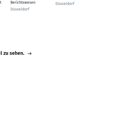
t
Berichtswesen
Düsseldorf
Frankfurt am Main
Düsseldorf
il zu sehen.