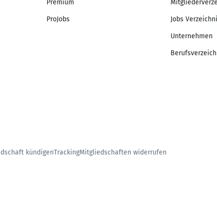
Premium
Mitgliederverz
ProJobs
Jobs Verzeichn
Unternehmen
Berufsverzeich
edschaft kündigen
Tracking
Mitgliedschaften widerrufen