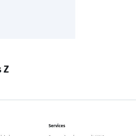
s Z
Services