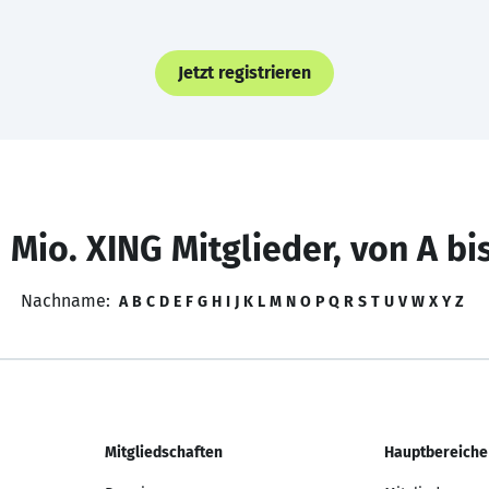
Jetzt registrieren
 Mio. XING Mitglieder, von A bi
Nachname:
A
B
C
D
E
F
G
H
I
J
K
L
M
N
O
P
Q
R
S
T
U
V
W
X
Y
Z
Mitgliedschaften
Hauptbereiche