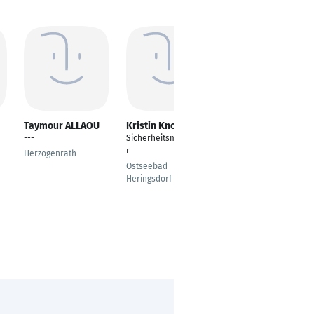
Taymour ALLAOU
Kristin Knoblich
Thomas Gerdes
---
Sicherheitsmitarbeite
Sales Manager
r
Herzogenrath
Ostrhauderfehn
Ostseebad
Heringsdorf