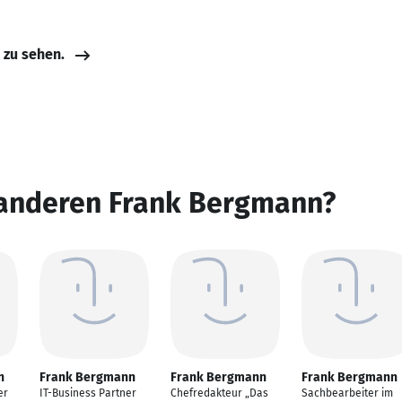
e zu sehen.
 anderen Frank Bergmann?
n
Frank Bergmann
Frank Bergmann
Frank Bergmann
er
IT-Business Partner
Chefredakteur „Das
Sachbearbeiter im