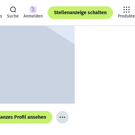
Stellenanzeige schalten
ts
Suche
Anmelden
Produkte
anzes Profil ansehen