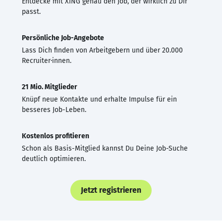
Entdecke mit XING genau den Job, der wirklich zu Dir
passt.
Persönliche Job-Angebote
Lass Dich finden von Arbeitgebern und über 20.000
Recruiter·innen.
21 Mio. Mitglieder
Knüpf neue Kontakte und erhalte Impulse für ein
besseres Job-Leben.
Kostenlos profitieren
Schon als Basis-Mitglied kannst Du Deine Job-Suche
deutlich optimieren.
Jetzt registrieren