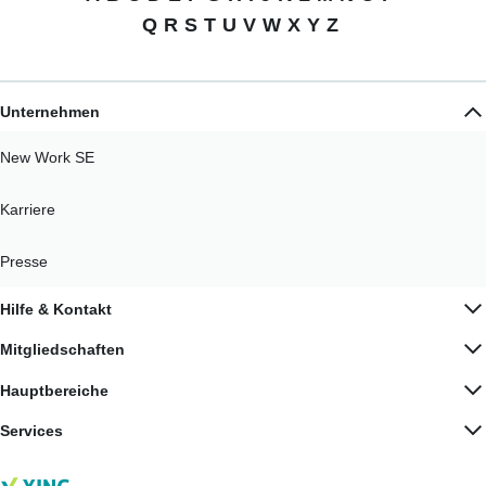
Q
R
S
T
U
V
W
X
Y
Z
Unternehmen
New Work SE
Karriere
Presse
Hilfe & Kontakt
Mitgliedschaften
Hauptbereiche
Services