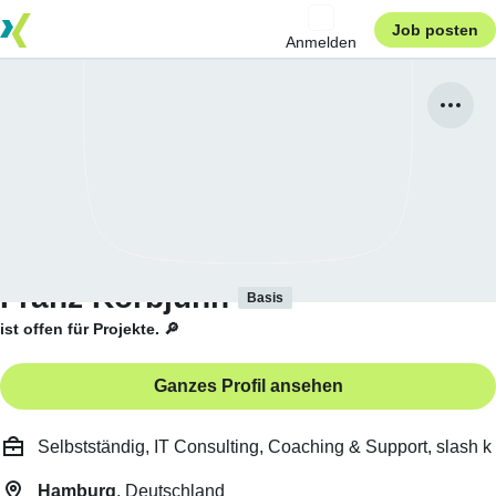
Job posten
Anmelden
Franz Korbjuhn
Basis
ist offen für Projekte. 🔎
Ganzes Profil ansehen
Selbstständig, IT Consulting, Coaching & Support, slash k
Hamburg
, Deutschland