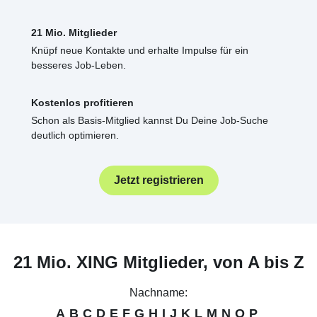
21 Mio. Mitglieder
Knüpf neue Kontakte und erhalte Impulse für ein
besseres Job-Leben.
Kostenlos profitieren
Schon als Basis-Mitglied kannst Du Deine Job-Suche
deutlich optimieren.
Jetzt registrieren
21 Mio. XING Mitglieder, von A bis Z
Nachname:
A
B
C
D
E
F
G
H
I
J
K
L
M
N
O
P