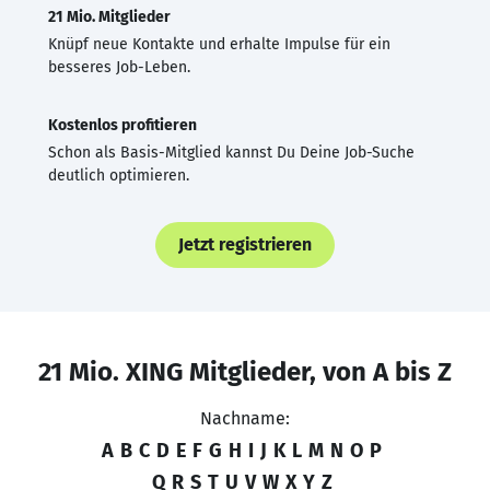
21 Mio. Mitglieder
Knüpf neue Kontakte und erhalte Impulse für ein
besseres Job-Leben.
Kostenlos profitieren
Schon als Basis-Mitglied kannst Du Deine Job-Suche
deutlich optimieren.
Jetzt registrieren
21 Mio. XING Mitglieder, von A bis Z
Nachname:
A
B
C
D
E
F
G
H
I
J
K
L
M
N
O
P
Q
R
S
T
U
V
W
X
Y
Z