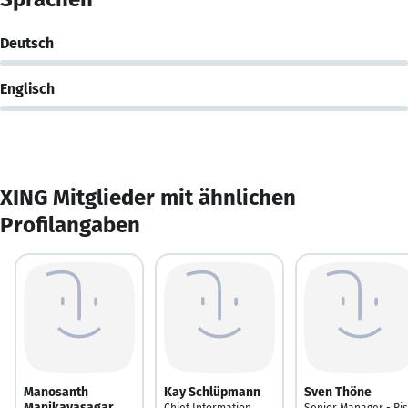
Deutsch
Englisch
XING Mitglieder mit ähnlichen
Profilangaben
Manosanth
Kay Schlüpmann
Sven Thöne
Manikavasagar
Chief Information
Senior Manager - Ri