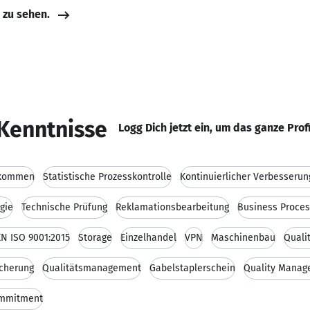
e zu sehen.
Kenntnisse
Logg Dich jetzt ein, um das ganze Prof
nkommen
Statistische Prozesskontrolle
Kontinuierlicher Verbesseru
gie
Technische Prüfung
Reklamationsbearbeitung
Business Proce
EN ISO 9001:2015
Storage
Einzelhandel
VPN
Maschinenbau
Quali
icherung
Qualitätsmanagement
Gabelstaplerschein
Quality Mana
mmitment