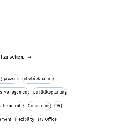
il zu sehen.
ngsprozess
Inbetriebnahme
ss Management
Qualitätsplanung
tätskontrolle
Onboarding
CAQ
gement
Flexibility
MS Office