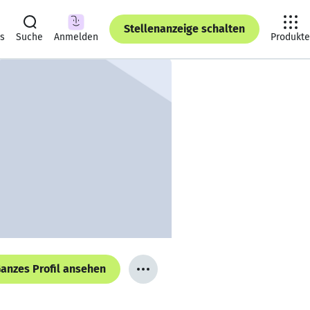
Stellenanzeige schalten
ts
Suche
Anmelden
Produkte
anzes Profil ansehen