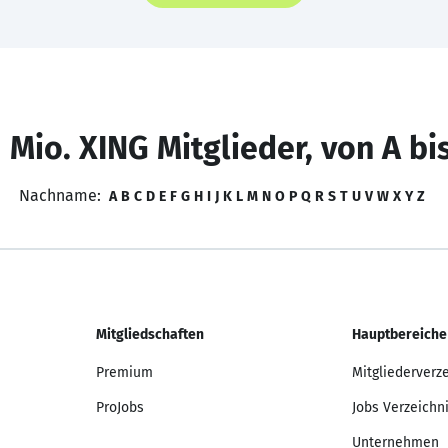
 Mio. XING Mitglieder, von A bi
Nachname:
A
B
C
D
E
F
G
H
I
J
K
L
M
N
O
P
Q
R
S
T
U
V
W
X
Y
Z
Mitgliedschaften
Hauptbereiche
Premium
Mitgliederverz
ProJobs
Jobs Verzeichn
Unternehmen