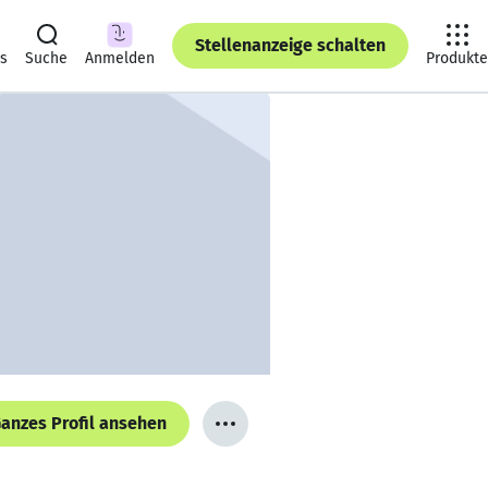
Stellenanzeige schalten
ts
Suche
Anmelden
Produkte
anzes Profil ansehen