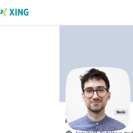
Franz Schorr
Basis
ist offen für Projekte. 🔎