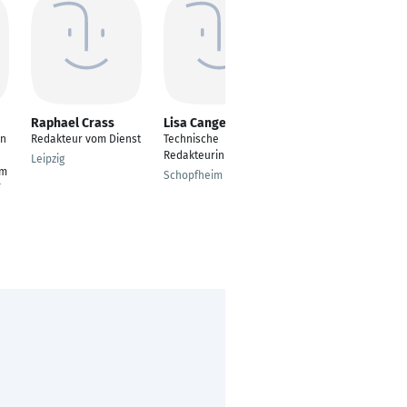
Raphael Crass
Lisa Cangeri
Laneker Claudia
in
Redakteur vom Dienst
Technische
Fremdsprachenkorre
Redakteurin
spondenz
Leipzig
em
Schopfheim
Dortmund
F