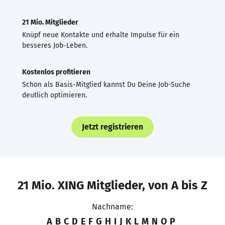
21 Mio. Mitglieder
Knüpf neue Kontakte und erhalte Impulse für ein
besseres Job-Leben.
Kostenlos profitieren
Schon als Basis-Mitglied kannst Du Deine Job-Suche
deutlich optimieren.
Jetzt registrieren
21 Mio. XING Mitglieder, von A bis Z
Nachname:
A
B
C
D
E
F
G
H
I
J
K
L
M
N
O
P