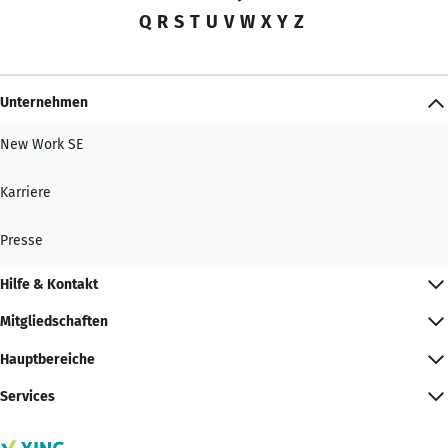
Q
R
S
T
U
V
W
X
Y
Z
Unternehmen
New Work SE
Karriere
Presse
Hilfe & Kontakt
Mitgliedschaften
Hauptbereiche
Services