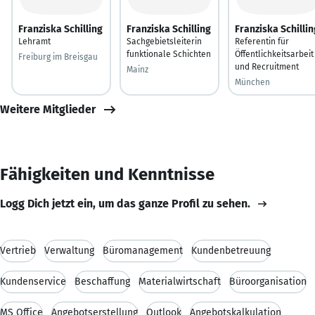
Franziska Schilling
Franziska Schilling
Franziska Schillin
Lehramt
Sachgebietsleiterin
Referentin für
funktionale Schichten
Öffentlichkeitsarbeit
Freiburg im Breisgau
und Recruitment
Mainz
München
Weitere Mitglieder
Fähigkeiten und Kenntnisse
Logg Dich jetzt ein, um das ganze Profil zu sehen.
Vertrieb
Verwaltung
Büromanagement
Kundenbetreuung
Kundenservice
Beschaffung
Materialwirtschaft
Büroorganisation
MS Office
Angebotserstellung
Outlook
Angebotskalkulation