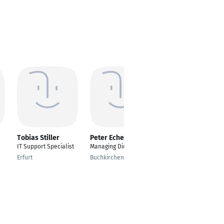
Tobias Stiller
Peter Echer
Gulaiym
Djumagulova
IT Support Specialist
Managing Director
IT Applikation
Erfurt
Buchkirchen
Managerin
Munich