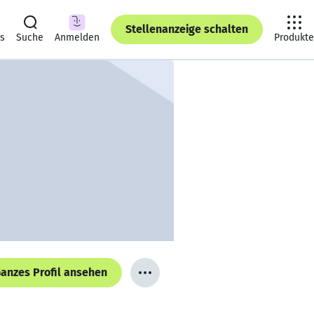
Stellenanzeige schalten
ts
Suche
Anmelden
Produkte
anzes Profil ansehen