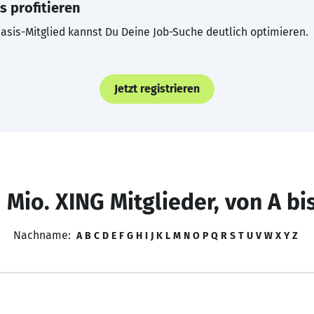
s profitieren
asis-Mitglied kannst Du Deine Job-Suche deutlich optimieren.
Jetzt registrieren
 Mio. XING Mitglieder, von A bi
Nachname:
A
B
C
D
E
F
G
H
I
J
K
L
M
N
O
P
Q
R
S
T
U
V
W
X
Y
Z