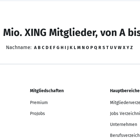
 Mio. XING Mitglieder, von A bi
Nachname:
A
B
C
D
E
F
G
H
I
J
K
L
M
N
O
P
Q
R
S
T
U
V
W
X
Y
Z
Mitgliedschaften
Hauptbereiche
Premium
Mitgliederverz
ProJobs
Jobs Verzeichn
Unternehmen
Berufsverzeich