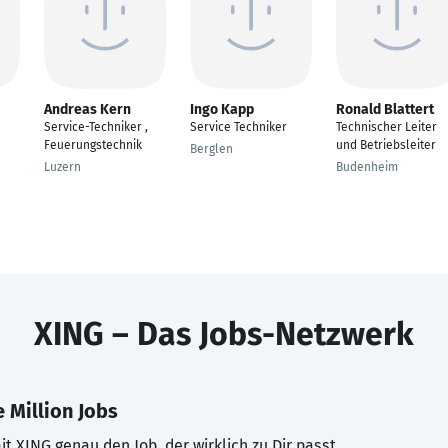
Andreas Kern
Ingo Kapp
Ronald Blattert
Service-Techniker ,
Service Techniker
Technischer Leiter
Feuerungstechnik
und Betriebsleiter
Berglen
Luzern
Budenheim
XING – Das Jobs-Netzwerk
 Million Jobs
t XING genau den Job, der wirklich zu Dir passt.