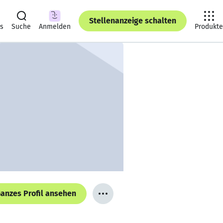
Stellenanzeige schalten
ts
Suche
Anmelden
Produkte
anzes Profil ansehen