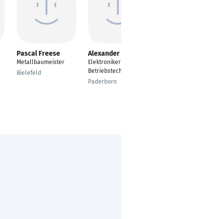
Pascal Freese
Alexander Uscov
Lukas Nentwig
Metallbaumeister
Elektroniker für
Service-Techniker /
Betriebstechnik
Elektroniker für
Bielefeld
Sicherheitstechnik
Paderborn
Ratingen