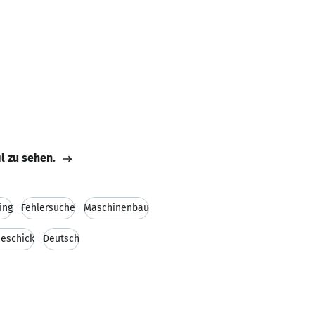
il zu sehen.
ing
Fehlersuche
Maschinenbau
eschick
Deutsch