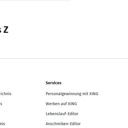
s Z
Services
eichnis
Personalgewinnung mit XING
is
Werben auf XING
Lebenslauf-Editor
nis
Anschreiben-Editor