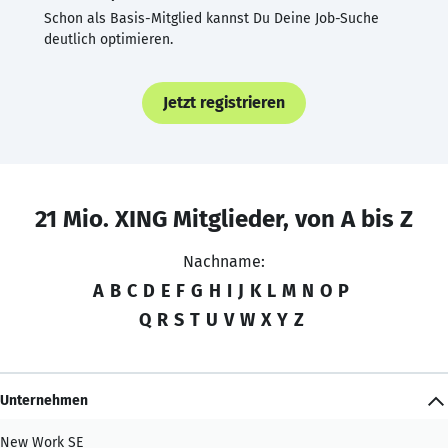
Schon als Basis-Mitglied kannst Du Deine Job-Suche
deutlich optimieren.
Jetzt registrieren
21 Mio. XING Mitglieder, von A bis Z
Nachname:
A
B
C
D
E
F
G
H
I
J
K
L
M
N
O
P
Q
R
S
T
U
V
W
X
Y
Z
Unternehmen
New Work SE