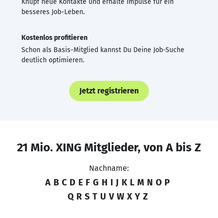
Knüpf neue Kontakte und erhalte Impulse für ein
besseres Job-Leben.
Kostenlos profitieren
Schon als Basis-Mitglied kannst Du Deine Job-Suche
deutlich optimieren.
Jetzt registrieren
21 Mio. XING Mitglieder, von A bis Z
Nachname:
A
B
C
D
E
F
G
H
I
J
K
L
M
N
O
P
Q
R
S
T
U
V
W
X
Y
Z