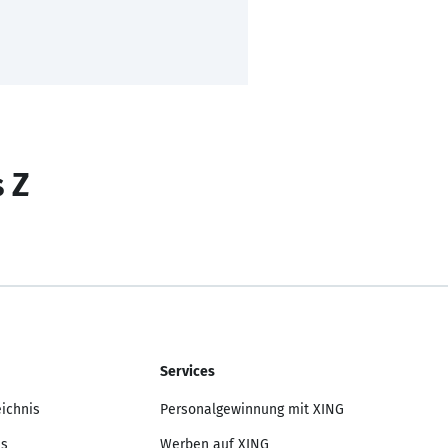
s Z
Services
eichnis
Personalgewinnung mit XING
is
Werben auf XING