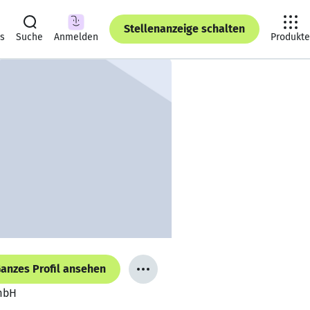
Stellenanzeige schalten
ts
Suche
Anmelden
Produkte
anzes Profil ansehen
GmbH