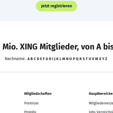
Jetzt registrieren
 Mio. XING Mitglieder, von A bi
Nachname:
A
B
C
D
E
F
G
H
I
J
K
L
M
N
O
P
Q
R
S
T
U
V
W
X
Y
Z
Mitgliedschaften
Hauptbereiche
Premium
Mitgliederverz
ProJobs
Jobs Verzeichn