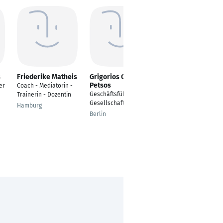
s
Friederike Matheis
Grigorios Cordt-
Ralf Kruse
Petsos
er
Coach - Mediatorin -
Geschäftsführender
Geschäftsführer -
Trainerin - Dozentin
Gesellschafter
Gesellschafter
Hamburg
Essen
Berlin