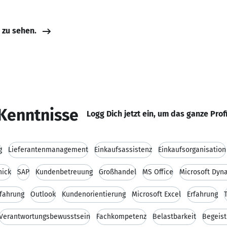
e zu sehen.
Kenntnisse
Logg Dich jetzt ein, um das ganze Prof
g
Lieferantenmanagement
Einkaufsassistenz
Einkaufsorganisation
hick
SAP
Kundenbetreuung
Großhandel
MS Office
Microsoft Dyn
rfahrung
Outlook
Kundenorientierung
Microsoft Excel
Erfahrung
Verantwortungsbewusstsein
Fachkompetenz
Belastbarkeit
Begeist