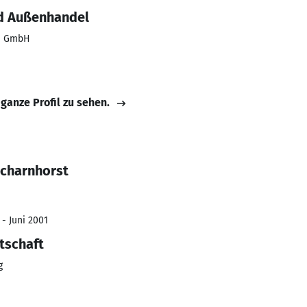
nd Außenhandel
nd GmbH
 ganze Profil zu sehen.
Scharnhorst
 - Juni 2001
tschaft
g