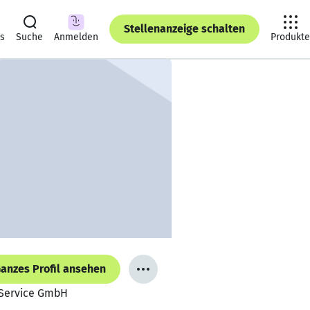
Stellenanzeige schalten
ts
Suche
Anmelden
Produkte
anzes Profil ansehen
 Service GmbH