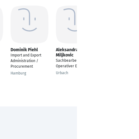
Dominik Piehl
Aleksandra
Mandy Claassen
Miljkovic
Import and Export
Einkaufsleiterin
Sachbearbeiter
Administration /
Bruchsal
Operativer Einkauf
Procurement
Urbach
Hamburg