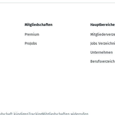
Mitgliedschaften
Hauptbereiche
Premium
Mitgliederverz
ProJobs
Jobs Verzeichn
Unternehmen
Berufsverzeich
edschaft kündigen
Tracking
Mitgliedschaften widerrufen