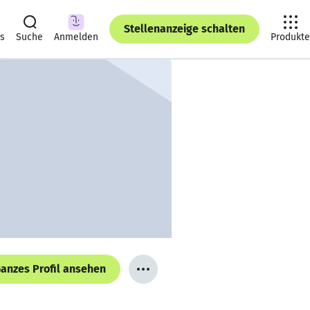
Stellenanzeige schalten
ts
Suche
Anmelden
Produkte
anzes Profil ansehen