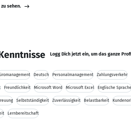
e zu sehen.
Kenntnisse
Logg Dich jetzt ein, um das ganze Prof
üromanagement
Deutsch
Personalmanagement
Zahlungsverkehr
t
Freundlichkeit
Microsoft Word
Microsoft Excel
Englische Sprach
reuung
Selbstständigkeit
Zuverlässigkeit
Belastbarkeit
Kundenori
eit
Lernbereitschaft