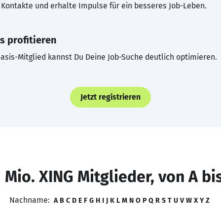
Kontakte und erhalte Impulse für ein besseres Job-Leben.
s profitieren
asis-Mitglied kannst Du Deine Job-Suche deutlich optimieren.
Jetzt registrieren
 Mio. XING Mitglieder, von A bi
Nachname:
A
B
C
D
E
F
G
H
I
J
K
L
M
N
O
P
Q
R
S
T
U
V
W
X
Y
Z