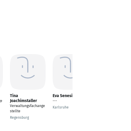
Tina
Eva Senesi
Nicole Bomball
Joachimstaller
ge
---
Verwaltungsfachange
Verwaltungsfachange
stellte
Karlsruhe
stellte
Patientenabrechnung,
Finanzen &Controlling
Regensburg
Berlin