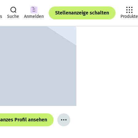
Stellenanzeige schalten
ts
Suche
Anmelden
Produkte
anzes Profil ansehen