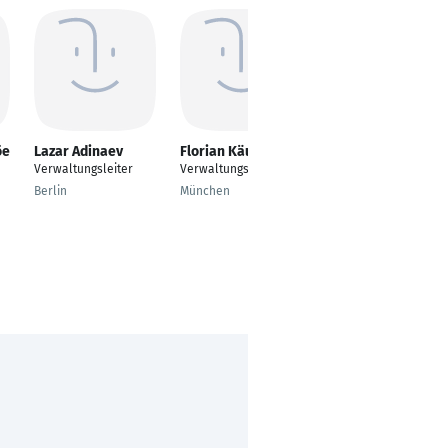
öe
Lazar Adinaev
Florian Käufer
Sandra Siebert
Verwaltungsleiter
Verwaltungsleiter
Verwaltungsleiterin
Berlin
München
Klagenfurt