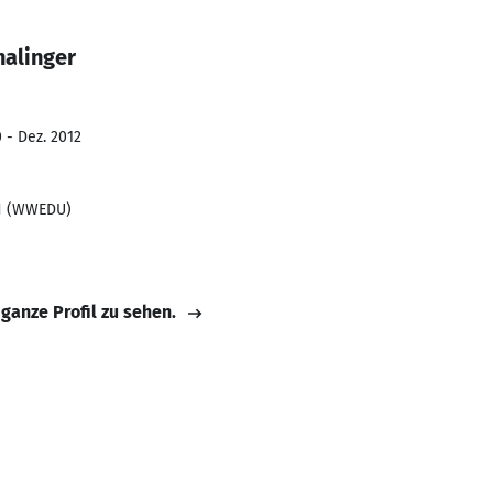
halinger
 - Dez. 2012
H (WWEDU)
 ganze Profil zu sehen.