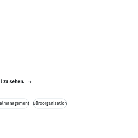
il zu sehen.
nalmanagement
Büroorganisation