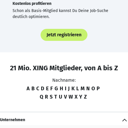
Kostenlos profitieren
Schon als Basis-Mitglied kannst Du Deine Job-Suche
deutlich optimieren.
Jetzt registrieren
21 Mio. XING Mitglieder, von A bis Z
Nachname:
A
B
C
D
E
F
G
H
I
J
K
L
M
N
O
P
Q
R
S
T
U
V
W
X
Y
Z
Unternehmen