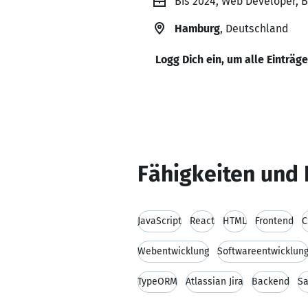
Bis 2024, Web Developer, 
Hamburg
, Deutschland
Logg Dich ein, um alle Einträg
Fähigkeiten und 
JavaScript
React
HTML
Frontend
C
Webentwicklung
Softwareentwicklun
TypeORM
Atlassian Jira
Backend
Sa