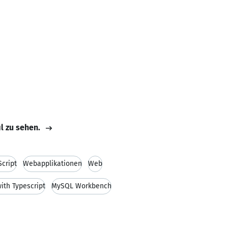
il zu sehen.
cript
Webapplikationen
Web
ith Typescript
MySQL Workbench