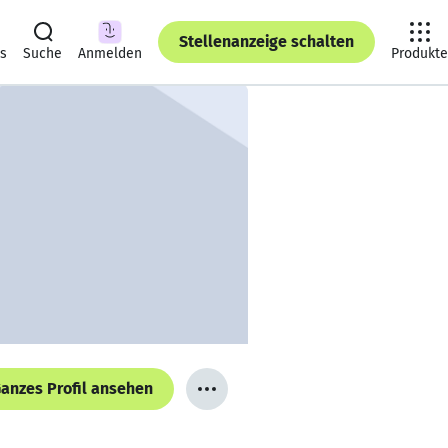
Stellenanzeige schalten
ts
Suche
Anmelden
Produkte
anzes Profil ansehen