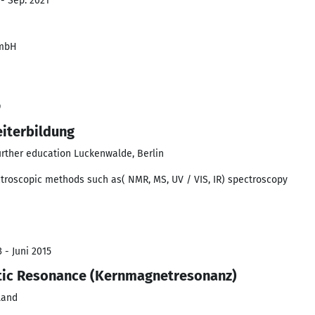
 - Sep. 2021
GmbH
9
iterbildung
further education Luckenwalde, Berlin
ctroscopic methods such as( NMR, MS, UV / VIS, IR) spectroscopy
 - Juni 2015
tic Resonance (Kernmagnetresonanz)
land