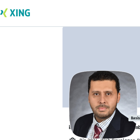
Fuad Abdullah
Basis
is looking for a new team memb