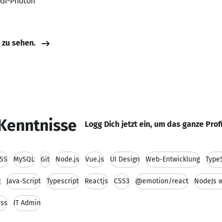
BGi-Photon
e zu sehen.
Kenntnisse
Logg Dich jetzt ein, um das ganze Prof
SS
MySQL
Git
Node.js
Vue.js
UI Design
Web-Entwicklung
TypeS
g
Java-Script
Typescript
Reactjs
CSS3
@emotion/react
NodeJs w
ss
IT Admin