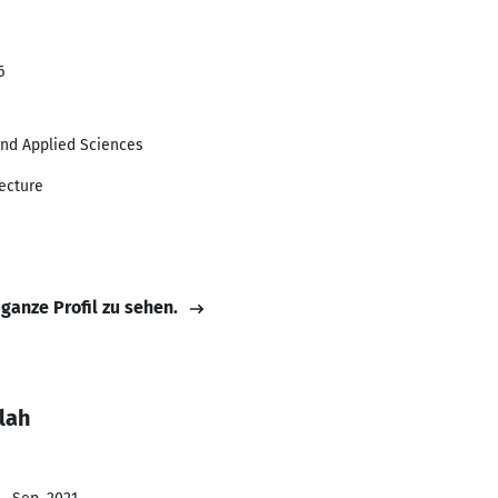
6
 and Applied Sciences
lecture
 ganze Profil zu sehen.
lah