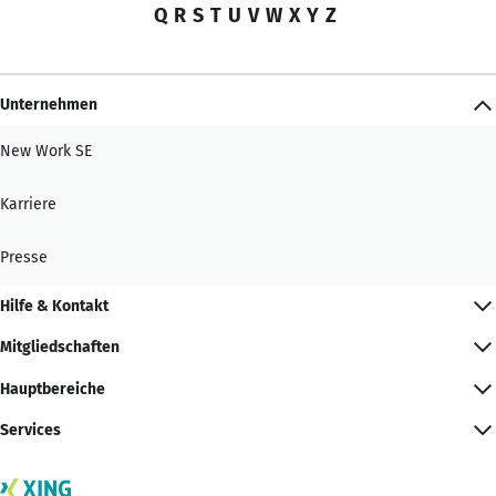
Q
R
S
T
U
V
W
X
Y
Z
Unternehmen
New Work SE
Karriere
Presse
Hilfe & Kontakt
Mitgliedschaften
Hauptbereiche
Services