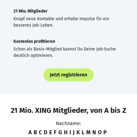
21 Mio. Mitglieder
Knüpf neue Kontakte und erhalte Impulse für ein
besseres Job-Leben.
Kostenlos profitieren
Schon als Basis-Mitglied kannst Du Deine Job-Suche
deutlich optimieren.
Jetzt registrieren
21 Mio. XING Mitglieder, von A bis Z
Nachname:
A
B
C
D
E
F
G
H
I
J
K
L
M
N
O
P