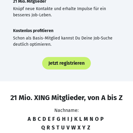
21 Mio. Mitglieder
Knüpf neue Kontakte und erhalte Impulse für ein
besseres Job-Leben.
Kostenlos profitieren
Schon als Basis-Mitglied kannst Du Deine Job-Suche
deutlich optimieren.
Jetzt registrieren
21 Mio. XING Mitglieder, von A bis Z
Nachname:
A
B
C
D
E
F
G
H
I
J
K
L
M
N
O
P
Q
R
S
T
U
V
W
X
Y
Z