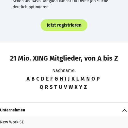
Schon als Basis-Mitglied kannst Du Deine Job-Suche
deutlich optimieren.
Jetzt registrieren
21 Mio. XING Mitglieder, von A bis Z
Nachname:
A
B
C
D
E
F
G
H
I
J
K
L
M
N
O
P
Q
R
S
T
U
V
W
X
Y
Z
Unternehmen
New Work SE