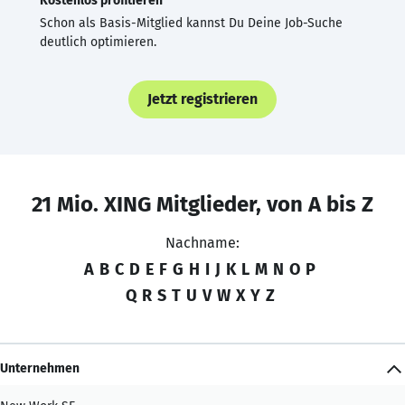
Kostenlos profitieren
Schon als Basis-Mitglied kannst Du Deine Job-Suche
deutlich optimieren.
Jetzt registrieren
21 Mio. XING Mitglieder, von A bis Z
Nachname:
A
B
C
D
E
F
G
H
I
J
K
L
M
N
O
P
Q
R
S
T
U
V
W
X
Y
Z
Unternehmen