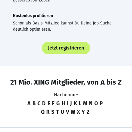
besseres Job-Leben.
Kostenlos profitieren
Schon als Basis-Mitglied kannst Du Deine Job-Suche
deutlich optimieren.
Jetzt registrieren
21 Mio. XING Mitglieder, von A bis Z
Nachname:
A
B
C
D
E
F
G
H
I
J
K
L
M
N
O
P
Q
R
S
T
U
V
W
X
Y
Z