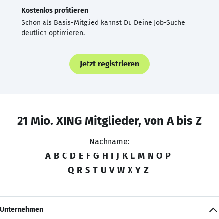
Kostenlos profitieren
Schon als Basis-Mitglied kannst Du Deine Job-Suche
deutlich optimieren.
Jetzt registrieren
21 Mio. XING Mitglieder, von A bis Z
Nachname:
A
B
C
D
E
F
G
H
I
J
K
L
M
N
O
P
Q
R
S
T
U
V
W
X
Y
Z
Unternehmen