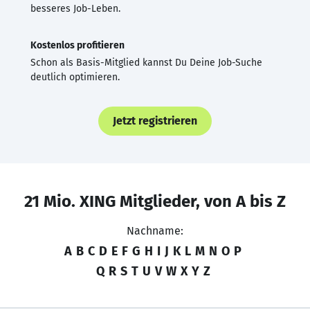
besseres Job-Leben.
Kostenlos profitieren
Schon als Basis-Mitglied kannst Du Deine Job-Suche
deutlich optimieren.
Jetzt registrieren
21 Mio. XING Mitglieder, von A bis Z
Nachname:
A
B
C
D
E
F
G
H
I
J
K
L
M
N
O
P
Q
R
S
T
U
V
W
X
Y
Z