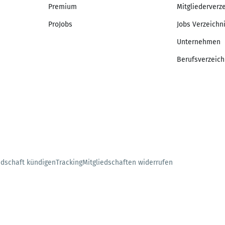
Premium
Mitgliederverz
ProJobs
Jobs Verzeichn
Unternehmen
Berufsverzeich
edschaft kündigen
Tracking
Mitgliedschaften widerrufen