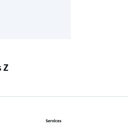
s Z
Services