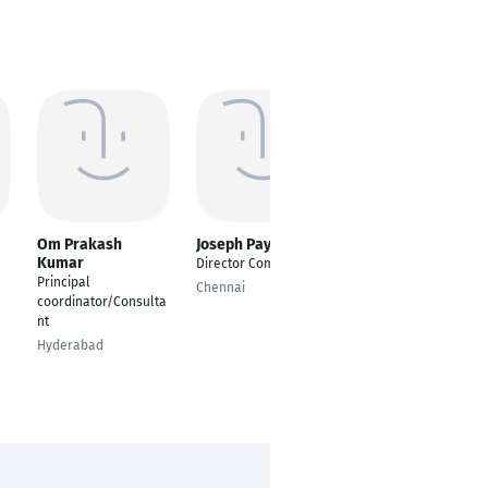
Om Prakash
Joseph Payappan
Harini
Kumar
Vinayagamoorthy
Director Comercial
Principal
Property Manager
Chennai
coordinator/Consulta
Coimbatore
nt
Hyderabad